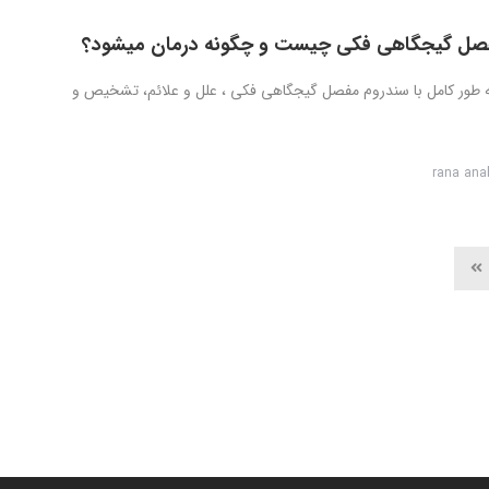
صل گیجگاهی فکی چیست و چگونه درمان میشود؟
به طور کامل با سندروم مفصل گیجگاهی فکی ، علل و علائم، تشخیص و
rana ana