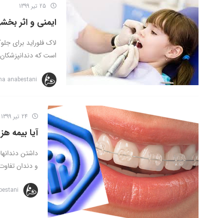
25 تیر 1399
ایمنی و اثر بخشی
لاک فلوراید برای جلو
است که دندانپزشکان ب
na anabestani
24 تیر 1399
آیا بیمه ه
داشتن دندانها
و دندان تفاوت 
bestani