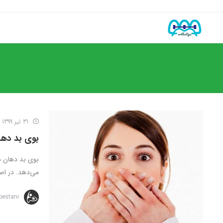
31 تیر 1399
بوی بد دها
بوی بد دهان در
می‌دهد. در اص
bestani