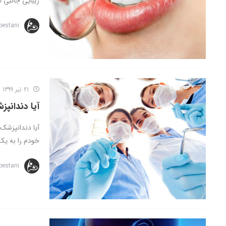
زیبایی جانبی ت
bestani
21 تیر 1399
آیا دندانپ
آیا دندانپزشک 
خودم را به یک
bestani