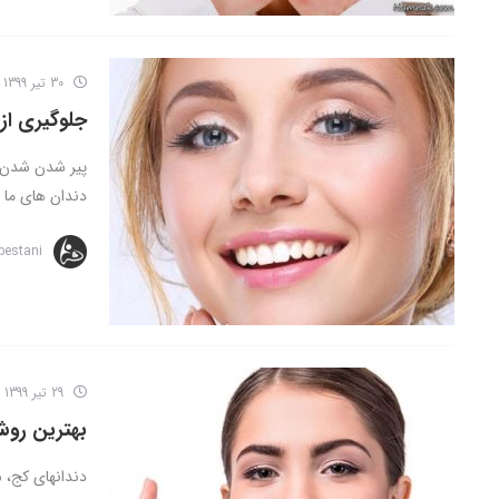
30 تیر 1399
جلوگیری از
پیر شدن شدن ل
دندان های ما .
bestani
29 تیر 1399
بهترین روش ارتودنسی
دندانهای کج، ش