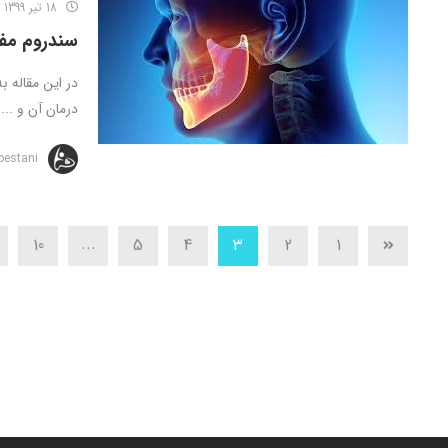
18 تیر 1399
سندروم مف
در این مقاله 
درمان آن و ...
bestani
...
10
5
4
3
2
1