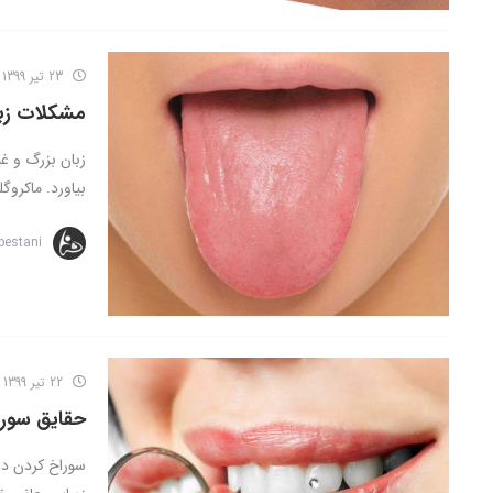
23 تیر 1399
مشکلات زبا
زبان بزرگ و غی
بیاورد. ماکروگلو
bestani
22 تیر 1399
حقایق سورا
سوراخ کردن دن