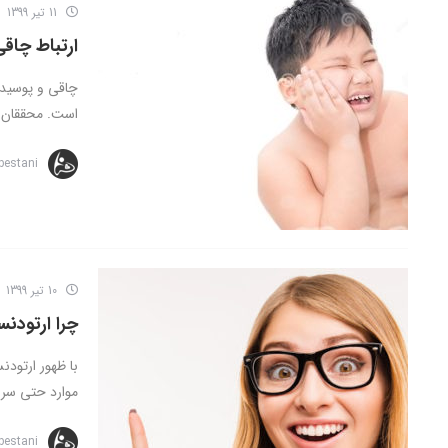
11 تیر 1399
ارتباط چاق
چاقی و پوسیدگ
است. محققان د
bestani
10 تیر 1399
چرا ارتودنس
با ظهور ارتودن
موارد حتی سریع
bestani