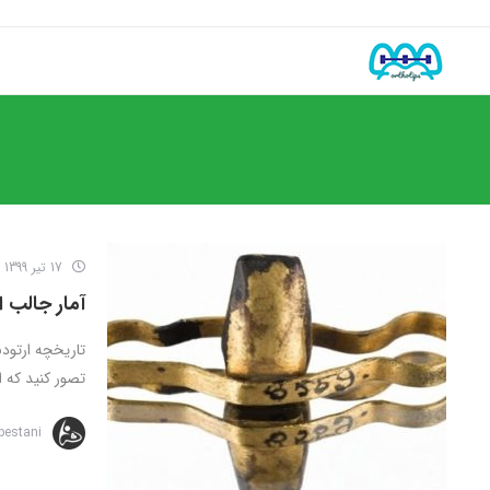
17 تیر 1399
آمار جالب ا
تاریخچه ارتود
تصور کنید که ا
bestani