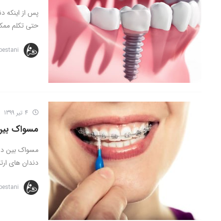
پس از اینکه د
حتی تکلم ممکن
bestani
4 تیر 1399
مسواک بین
مسواک بین دند
دندان های ارت
bestani