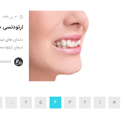
3 تیر 1399
ارتودنسی 
دندان های نی
درمان ارتودنسی
bestani
...
6
5
4
3
2
1