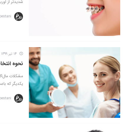
شدیدتر از اورب
bestani
14 تیر 1399
نحوه انتخ
مشکلات مال‌اک
یکدیگر که باع
bestani