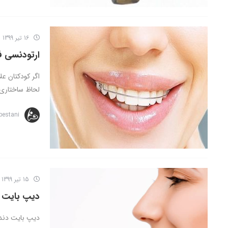
16 تیر 1399
ارتودنسی ف
اگر کودکتان عل
لحاظ ساختاری)
bestani
15 تیر 1399
دیپ بایت 