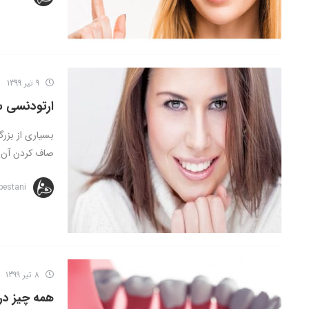
9 تیر 1399
ارتودنسی 
بسیاری از بزرگ
صاف کردن آن ه
bestani
8 تیر 1399
همه چیز درب