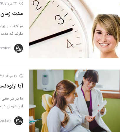
22 مرداد 1399
مدت زمان 
مراجعان و بیم
دارند که مدت ز
bestani
21 مرداد 1399
آیا ارتودن
ما در هر سنی 
این درمان در نظ
bestani