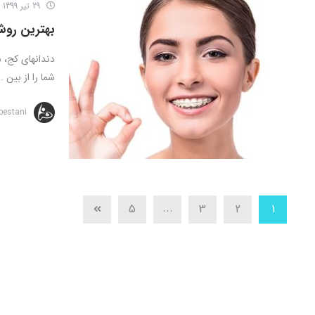
29 تیر 1399
بهترین روش ارتودنسی
دندانهای کج، ش
شما را از بین ..
bestani
...
5
3
2
1