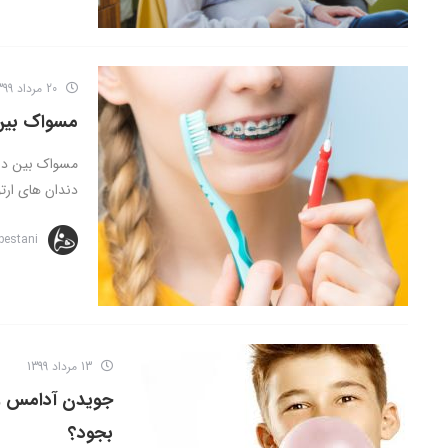
20 مرداد 1399
مسواک بین
مسواک بین دند
دندان های ارت
bestani
13 مرداد 1399
جویدن آدامس و 
بجود؟