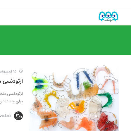
15 اردیبهشت 1399
ارتودنسی 
ارتودنسی متح
برای چه دندان
bestani