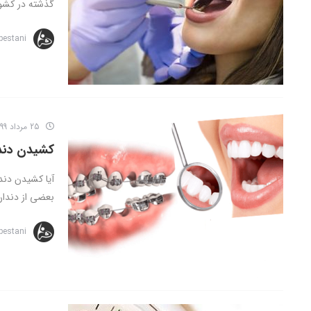
گذشته در کشور
bestani
25 مرداد 1399
کشیدن دندا
آیا کشیدن دند
بعضی از دندان 
bestani